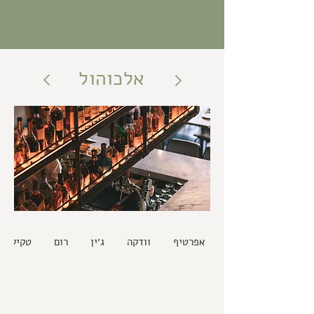
אלכוהול
אפרטיף
וודקה
ג׳ין
רום
טקילה