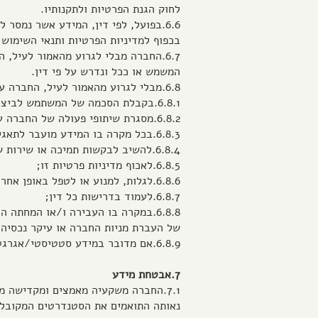
לחוק הגנת הפרטיות ולתקנותיו.
6.6.בפועל, לפי דין, המידע אשר נמס
בכפוף למדיניות הפרטיות ותנאי השימוש
6.7.החברה מבלי לגרוע מהאמור לעיל
המשמש או ככל ונדרש על פי דין.
6.8.מבלי לגרוע מהאמור לעיל, החברה עשויה להעביר מידע אודות משתמשים, גם במקרים הבאים:
6.8.1.בקבלת הסכמה של המשתמש לביצוע העברה;
6.8.2.מסגרת שיתופי פעולה של החברה עם שותפיה העסקיים, לרבות חברות הקבוצה;
6.8.3.בכל מקרה בו המידע מועבר לתאגידים המחזיקים בבעלות החברה, לרבות לצרכי פיקוח, ניהול ותפעול שוטף;
6.8.4.להשיב לבקשות תמיכה או שירות של משתמשים;
6.8.5.לאכוף מדיניות פרטיות זו;
6.8.6.לגלות, למנוע או לטפל באופן אחר בשימוש לרעה או בסוגיות אבטחה ובטחון וכן בבעיות טכניות;
6.8.7.לעמוד בדרישות כל דין;
6.8.8.במקרה בו העבירה ו/או המחתה
של העברת מניות החברה או עיקר נכסיה,
6.8.9.אם מדובר במידע סטטיסטי/אגרגטיבי שאינו מזהה את המשתמשים באופן ישיר.
7.אבטחת מידע
7.1.החברה משקעיה מאמצים ומקדישה
נאותה התואמים את הסטנדרטים המקובלים