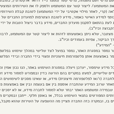
ון שם פרטי ושם משפחה, פרטי קשר (מספר נייד ודואר אלקטרוני), כתובת מ
את המשתמש/ ליצור קשר עם המשתמש ולספק לו את השירותים המוצעים
אה (קרי, לאחר מילוי אקטיבי על ידי המשתמש) לטובת קבלת השירותי
סף למידע האישי כאמור, מידע לטובת הצטרפות למועדון החברים של ה
 לעת בהתאם לתקנון מועדון החברים, מידע בדבר ניצול הטבות על ידי
קבוצה וכיו"ב).
סטי מצטבר, שלא ניתן באמצעותו לזהות או ליצור קשר עם המשתמש, לרב
 הביקור, צפיות בעמודים וכיו"ב.
 "המידע")
 אשר נמסר במסגרת האתר, נמסר בפועל לצד שלישי במהלך שימוש בפלטפו
 באמצעות אותן פלטפורמות חיצוניות ומצוי בידי החברה ובידי הפלטפו
כל מידע שימסור, יעדכן ויעלה במסגרת השימוש באתר, הנו נכון אמין ומ
ים שלישיים, למעט במקרים בהם הורשה כדין ובמפורש למסור מידע זה
ור לחברה (ו/או לפלטפורמה חיצונית) מידע, או שאינו מסכים לשימושים
מאחר שרוב המידע שהחברה אוספת בין אם בעצמה ובין אם באמצעות פל
 שבמידה ומשתמש האתר יבחר שלא למסור לחברה מידע, או לא יסכים 
תים המפורטים בתנאי השימוש בכלל, או באופן חלקי. ייתכן ובמקרים 
ם בו, ובמקרה כזה החברה תציין מה ההשפעה על השירות שהוא מקבל, 