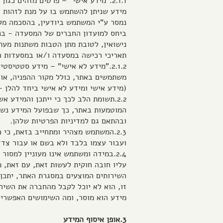
2.1.1."מידע אישי" – פרטים מזהים כג
מידע שניתן להשתמש בו על מנת לזהות 
נמסר ע"י המשתמש ביודעין, בהסכמה מל
ביחס למועדון החברים של המסעדה - בנו
נישואין, לטובת מתן הטבות משתנות מעת
תאריכי רכישה במסעדה ו/או במסעדות ה
2.1.2."מידע לא אישי" – מידע סטטי
משתמשים באתר, כולל מקור ההפניה, אורך
(מידע אישי ומידע לא אישי ביחד להלן –
2.2.תשומת הלב לכך כי ייתכן והמידע
המוטמעות באתר, כך שבפועל המידע נשמר
ובהתאם גם למדיניות הפרטיות שלהן.
2.3.המשתמש מצהיר ומתחייב בזאת, כי 
ועבור עצמו בלבד ולא בשם או עבור צדד
2.4.במידה ומשתמש אינו מעוניין למס
עליו חובה חוקית לעשות זאת, עם זאת, 
השירותים המוצעים במסגרת האתר, יתכן
זו, הוא לא יוכל לקבל מהחברה את השירו
מידע הוא מוסר, ומה השימושים האפשריי
3.אופן איסוף המידע