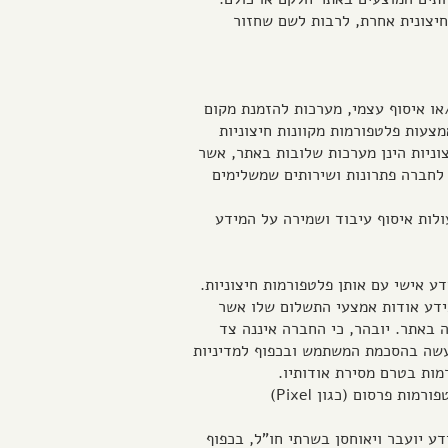
חיצונית אחרת, לרבות לשם שחזור
או איסוף עצמי, מערכות להזמנת מקום
ומערכות נוספות, יוענקו ויסופקו באמצעות פלטפורמות מקוונות חיצוניות
וניות הינן מערכות שלובות באתר, אשר
לחברה פתרונות ושירותים שמשלימים
ולות איסוף עיבוד ושמירה על המידע
ע אישי עם אותן פלטפורמות חיצוניות.
ידע אודות אמצעי התשלום שלו אשר
 באתר. יובהר, כי החברה איננה צד
עשה בהסכמת המשתמש ובכפוף למדיניות
מות בטרם מסירת אודותיו.
6.4.בנוסף, ייתכן והחברה תעביר גם את המידע לספקי פלטפורמות ניתוח נתונים (כגון Google Analytics), ופלטפורמות פרסום (כגון Pixel)
ם מחוץ לישראל, ולכן ייתכן שהמידע יועבר ויאוחסן בשרתי חו"ל, בכפוף