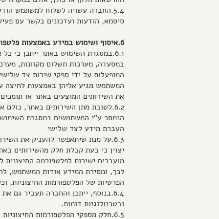
5.4.החברה עשויה לשלוח למשתמש הוד
סיסמא, הודעות ועדכונים בקשר עם פעי
6.איסוף ושימוש במידע באמצעות פלטפורמות חיצוניות (מעבדי נתונים עבור החברה)
6.1.במסגרת השימוש באתר ייתכן כי כ
המופעלות על ידי ספקי שירות צד שלישי 
המשתמש מגיע אליהן באמצעות לחיצה על 
את השירותים המוצעים באתר או תומכים 
6.2.לטובת מתן השירותים באתר, כולם
הנמסר ע"י המשתמשים במסגרת השימוש ב
העברת מידע לצד שלישי
6.3.על מנת שיתאפשר להעניק את השיר
יצוין כי בעת קבלת חלק מהשירותים באת
מועברים ישירות לפלטפורמה החיצונית ל
לכך, ומסירת המידע אודות המשתמש, לר
הפרטיות של הפלטפורמות החיצוניות, וכ
ובטכנולוגיות דומות.