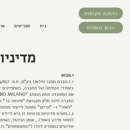
הזמנת מקומות
בית
תפריטים
אוד
הזמן משלוח
מדיניו
1.מבוא
1.1.חברת ממבו מילאנו בע"מ, ח.פ. 514884857 ("החברה") הינה הבעלים של האתר:
בעמודי הנחיתה של החברה, בקמפיינים ד
את המסעדה תחת המותג "MAMBO MILANO" ("המסעדה").
החברה הינה חלק מקבוצת "סינטה בר" המ
"לאוני" ו- "פריקו" ומפעל לייצור פסט
1.2.מטרת מדיניות פרטיות זו היא לי
למסור מידע באתר) , אופן הניהול, הא
שלישים כמפורט להלן ("המשתמשים" ו/א