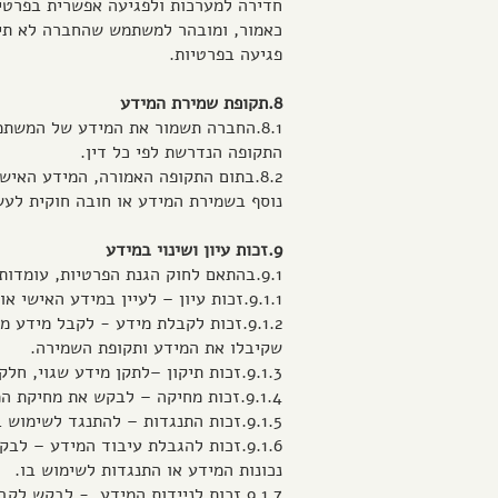
חדירה למערכות ולפגיעה אפשרית בפרטיו
כאמור, ומובהר למשתמש שהחברה לא תישא
פגיעה בפרטיות.
8.תקופת שמירת המידע
8.1.החברה תשמור את המידע של המשת
התקופה הנדרשת לפי כל דין.
8.2.בתום התקופה האמורה, המידע האיש
נוסף בשמירת המידע או חובה חוקית לעש
9.זכות עיון ושינוי במידע
9.1.בהתאם לחוק הגנת הפרטיות, עומדות למשתמש הזכויות הבאות:
9.1.1.זכות עיון – לעיין במידע האישי אודות המשתמש המצוי במאגרי החברה.
9.1.2.זכות לקבלת מידע - לקבל מי
שקיבלו את המידע ותקופת השמירה.
9.1.3.זכות תיקון –לתקן מידע שגוי, חלקי או לא עדכני אודות המשתמש.
9.1.4.זכות מחיקה – לבקש את מחיקת המידע האישי של המשתמש, ככל שהדבר נדרש על פי דין.
9.1.5.זכות התנגדות – להתנגד לשימוש במידע לצורך שיווק ישיר בכל עת.
9.1.6.זכות להגבלת עיבוד המידע – 
נכונות המידע או התנגדות לשימוש בו.
9.1.7.זכות לניידות המידע - לבקש לקבל את המידע האישי שנמסר ע"י המשתמש לחברה בפורמט מובנה, נפוץ וקריא וכן לבקש להעבירו לגורם אחר.