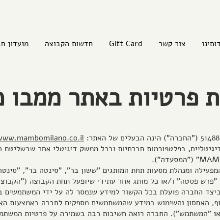
ותינו
צור קשר
Gift Card
חדשות הקבוצה
מועדון חב
ת פרטיות באתר ממבו מ
www.mambomilano.co.il/
יגיטליים, בפלטפורמות חברתיות ובכל ממשק דיגיטלי אחר שבשליטת ה
פעילה ומנהלת מסעות תחת המותגים "ששון בר", "סינטה בר", "סינטה 
ה "פרש פסטה" ו/או כל מותג אחר עתידי שיופעל תחת הקבוצה ("הקבוצה
ידע כיצד החברה פועלת בכל הקשור למידע שנמסר לה על ידי המשתמשים
יסוף, האחסון והשימוש במידע שהמשתמשים מספקים לחברה באמצעות הא
ו "המשתמש"). החברה רואה חשיבות רבה בשמירה על פרטיות המשתמש