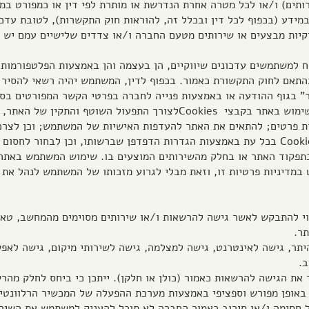
תים) ו/או לכל מטרה אחרת הנדרשת או מותרת לפי דין או כמפורט במדי
 במידע (בכפוף לכל דין ובכלל זה, להוראות חוק התקשרות), לטובת עדכ
ווקיות מבצעים או שירותים מטעם החברה ו/או צדדים שלישיים עמם יש 
וח למשתמשים עדכונים שיווקיים, הן בעצמה והן באמצעות הפלטפורמות 
אם לחוק התקשורת כאמור. בכפוף לדין, המשתמש יהיה רשאי להסיר א
גוף ההודעה או באמצעות פנייה לחברה בפרטי הקשר המפורטים בסעיף 11 ל
4.4.בנוסף, החברה תהא רשאית לעשות שימוש באתר בקבצי Cookiesלצורך התפעו
ת פרטים; להתאים את האתר להעדפות האישיות של המשתמש; וכן לצרכ
4.5.משתמש יכול לנהל ולמחוק קובצי Cookies בכל עת באמצעות הגדרות הדפדפן שברשותו, וכ
לולה לפגוע בתפקוד האתר או בחלק מהשירותים המוצעים בו. שימוש המשתמש ב
וי להתבקש לאשר גישה להרשאות ו/או שירותים מסוימים מהמחשב, טאב
ר.
 היתר, גישה לאינטרנט, גישה למצלמה, גישה לשירותי מיקום, גישה לאפש
ר את הגישה להרשאות כאמור (כולן או חלקן). ייתכן כי ביחס לחלק מה
אופן מפורש וספציפי באמצעות מערכת ההפעלה של המכשיר הרלוונטי
 חסימה ו/או סירוב כאמור החברה לא תוכל להעניק למשתמש את השירו