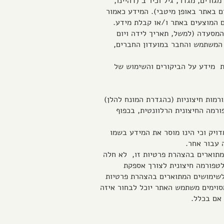
גורים, מגדר, גיל וכיו"ב (דהיינו,
 באתר באופן מיטבי). המידע כאמור
ם המוצעים באתר ו/או קבלת מידע.
מסעדה (למשל, תאריך לידה ויום
 המשתמש והחבר במועדון החברים,
ות מידע על הביקורים והשימוש של
רמות חיצוניות (כהגדרת המונח להלן)
רמה החיצונית הרלוונטית, בכפוף
דויק וכי הינו מוסר את המידע בשמו
 עבור אחר.
 המתוארים בהצהרת פרטיות זו, לא חלה
טפורמה חיצונית לצורך אספקת
לשימושים המתוארים בהצהרת פרטיות
מסוימים משתמש האתר יוכל לבחור איזה
אם בכלל.