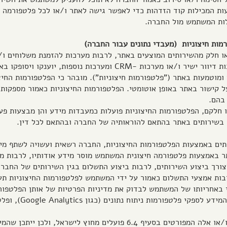
עות המכילות קוד הזדהות כדי לאפשר גישה לאתר ו/או לכל פלטפורמה 
לות המשתמש מול החברה.
ל או חלק מהשירותים המוצעים באתר, לרבות מערכות להזמנת משלוחים ו/
במסעדה, מערכות תשלום מקוונות, מערכות דיוור ישיר ו/או מערכות -CRM 
ומוטמעות באתר ("פלטפורמות חיצוניות"). מובהר כי הפלטפורמות החיצ
קישור באתר באופן אוטומטי. הפלטפורמות החיצוניות כאמור מספקות 
בהם.
 או חלקם, הפלטפורמות החיצוניות פועלות כמעבדות מידע והן מבצעות פע
שירותים באתר בהתאם להוראותיה של החברה ובהתאם לכל דין.
ותים באמצעות הפלטפורמות החיצוניות, החברה רשאית ועשויה לשתף מיד
ר באמצעות פלטפורמה חיצונית המשתמש מוסר מידע אודותיו, לרבות מ
צורך ביצוע השירותים, לרבות ביצוע התשלום בגין השירותים של החברה
בות אמצעי התשלום כאמור על ידי המשתמש לפלטפורמות החיצוניות ת
י באחריותו של המשתמש לבדוק את מדיניות הפרטיות של אותן הפלטפור
6.5.חלק מספקי הפלטפורמות החיצוניות ו/או אלה המפורטים בסעיף 6.4 פועלי