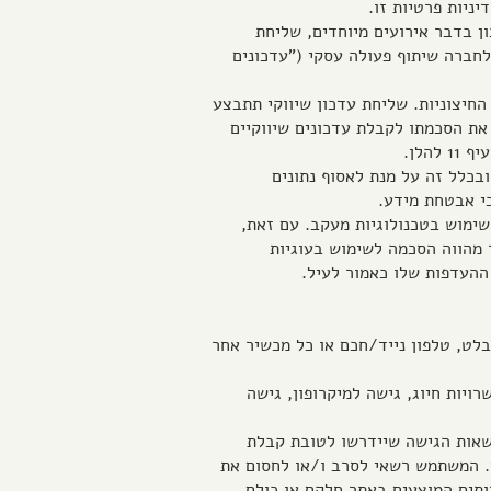
ניות פרטיות זו.
ון בדבר אירועים מיוחדים, שליחת
לחברה שיתוף פעולה עסקי ("עדכונים
החיצוניות. שליחת עדכון שיווקי תתבצע
ת הסכמתו לקבלת עדכונים שיווקיים
הלן.
ל השוטף והתקין של האתר, ובכלל זה על מנת לאסוף נתונים
י אבטחת מידע.
ן לבחור לחסום שימוש בטכנולוגיות מעקב. עם זאת,
אתר מהווה הסכמה לשימוש בעוגיות
לט, טלפון נייד/חכם או כל מכשיר אחר
רויות חיוג, גישה למיקרופון, גישה
רשאות הגישה שיידרשו לטובת קבלת
. המשתמש רשאי לסרב ו/או לחסום את
תים המוצעים באתר חלקם או כולם.