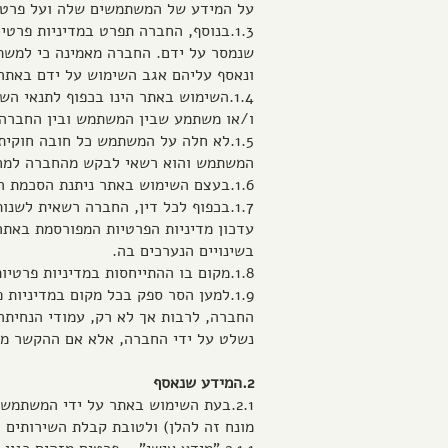
על המידע של המשתמשים שלה ועל פרטי
1.3.בנוסף, החברה תפרט במדיניות פר
שנמסר על ידם. החברה מאמינה כי למשת
ונאסף עליהם אגב השימוש על ידם באתר
1.4.השימוש באתר הינו בכפוף לתנאי ה
ו/או משתמע שבין המשתמש ובין החברה, 
1.5.לא חלה על המשתמש כל חובה חוק
המשתמש והוא רשאי לבקש מהחברה למחוק ו/
1.6.בעצם השימוש באתר ניתנת הסכמת המשתמש לתנאי מדיניות פרטיות זו.
1.7.בכפוף לכל דין, החברה רשאית לש
עדכון מדיניות הפרטיות המפורסמת באתר
בשינויים הנערכים בה.
1.8.מקום בו ההתייחסות במדיניות פרטיות זו היא בלשון יחיד או לשון זכר, הרי שהדבר נעשה לצורך הנוחות והכוונה היא לכל המשתמשים באתר.
1.9.למען הסר ספק בכל מקום במדיניו
החברה, לרבות אך לא רק, עמודי הנחיתה,
נשלט על ידי החברה, אלא אם ההקשר מח
2.המידע שנאסף
2.1.בעת השימוש באתר על ידי המשתמש
מונח זה להלן) ולטובת קבלת השירותים 