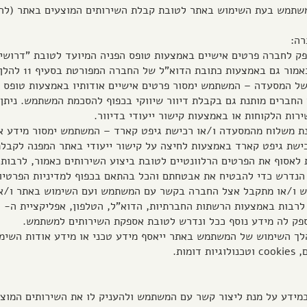
 המשתמש בעת השימוש באתר לטובת קבלת השירותים המוצעים באתר (לרב
ש יספק לחברה פרטים אישיים באמצעות טופס הפניה המיועד לטובת "דרוש
ר גם באמצעות כתובת הדוא"ל של החברה המפורטת בסעיף 11 להלן.
ברים של המסעדה – המשתמש ימסור פרטים אישיים אודותיו באמצעות טופס
החברים מותנת גם בקבלת דיוור שיווקי בכפוף להסכמת המשתמש. ניתן
רות הלקוחות או באמצעות קישור ייעודי בדיוור.
 הזמנת משלוח מהמסעדה ו/או רכישת גיפט קארד – המשתמש ימסור מידע א
שת גיפט קארד באמצעות לחיצה על קישור ייעודי באתר המפנה לקבל
ת לאסוף את הפרטים הרלוונטיים לטובת ביצוע השירותים כאמור, לרבו
 הנדרש כדי להבטיח את אבטחתם והכל בהתאם בכפוף למדיניות הפרטיות
 המשתמש ו/או מתקבל אצל החברה בקשר עם המשתמש ועם השימוש באתר ו/
ק לה מידע נוסף ככל ונדרש לטובת אספקת השירותים למשתמש.
: במהלך השימוש של המשתמש באתר ייאסף מידע טכני או מידע אודות הש
ות.
 במידע על מנת ליצור קשר עם המשתמש ולהעניק לו את השירותים המוצ