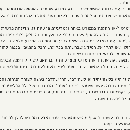
ותם.
טיות זו את זכויות המשתמשים בנוגע למידע שהחברה אוספת אודותיהם 
משים יש את הזכות להכיר את המדיניות ואת הנהלים של החברה בנוגע
.
שימוש ו/או התקנון כמפורט באתר ולמדיניות פרטיות זו. מדיניות פרטיו
והאמור בה בא להוסיף עליהם מבלי לגרוע, ומהווה חלק בלתי נפרד מה
ית למסור את המידע במסגרת השימוש באתר ומסירת המידע תלויה ברוצנ
או לתקן את המידע שברשותה בכל עת, והכל בהתאם ובכפוף להוראות סעיף 
נות מעת לעת את הוראות מדיניות פרטיות זו בהתאם לשיקול דעתה הבלע
. לפיכך, מומלץ למשתמשים באתר לעיין מעת לעת במדיניות הפרטיות 
ת פרטיות זו בה נעשה שימוש במונח "אתר", הכוונה היא לכלל הפלטפורמ
 בקמפיינים דיגיטליים, טפסים דיגיטליים, פלטפורמות חברתיות וכל מ
ייב פרשנות שונה.
, החברה עשויה לאסוף מהמשתמש שני סוגי מידע כמפורט להלן לרבות 
המוצעים באתר: