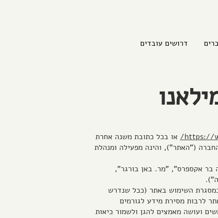
רים
דרושים עובדים
ילאנו
https://
או בכל כתובת משנה אחרת
חברה ("האתר"), והינה מפעילה ומנהלת
בר אקספרס", "מר. באן בורגר",
").
 במסגרת השימוש באתר (ככל שנדרש
תר לרבות מסירת מידע לגורמים
ים ועושה מאמצים להגן ולשמור כיאות